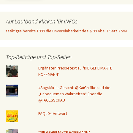
Auf Laufband klicken für INFOs
tätigte bereits 1999 die Unvereinbarkeit des § 99 Abs. 1 Satz 2 VwGO mit Ar
Top-Beiträge und Top-Seiten
Ergänzter Pressetext zu "DIE GEHEIMAKTE
HOFFMANN"
#SagsMirInsGesicht: @KaiGniffke und die
„Unbequemen Wahrheiten“ über die
@TAGESSCHAU
FAQ#04-Antwort
"DIE GEHEIMAKTE HOFFMANN"