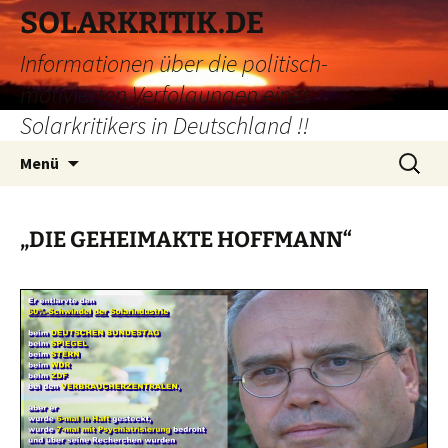
Zum
SOLARKRITIK.DE
Inhalt
Informationen über die politisch-
springen
motivierten Verfolgungen eines
Solarkritikers in Deutschland !!
Suchen
Menü
nach:
„DIE GEHEIMAKTE HOFFMANN“